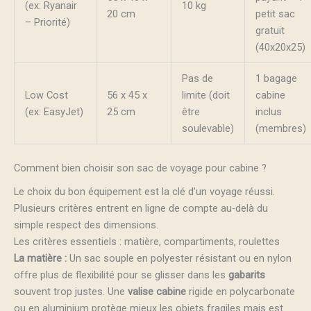
(ex: Ryanair
10 kg
20 cm
petit sac
– Priorité)
gratuit
(40x20x25)
Pas de
1 bagage
Low Cost
56 x 45 x
limite (doit
cabine
(ex: EasyJet)
25 cm
être
inclus
soulevable)
(membres)
Comment bien choisir son sac de voyage pour cabine ?
Le choix du bon équipement est la clé d’un voyage réussi.
Plusieurs critères entrent en ligne de compte au-delà du
simple respect des dimensions.
Les critères essentiels : matière, compartiments, roulettes
La matière :
Un sac souple en polyester résistant ou en nylon
offre plus de flexibilité pour se glisser dans les
gabarits
souvent trop justes. Une
valise cabine
rigide en polycarbonate
ou en aluminium protège mieux les objets fragiles mais est