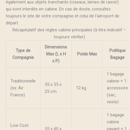
également aux objets tranchants (ciseaux, lames de rasoir)
qui sont interdits en cabine. En cas de doute, consultez
toujours le site de votre compagnie et celui de l’aéroport de
départ.
Récapitulatif des règles cabine principales (à titre indicatif –
toujours vérifier)
Dimensions
Type de
Politique
Max (L x H
Poids Max
Compagnie
Bagage
x P)
1 bagage
Traditionnelle
cabine + 1
55 x 35 x
(ex: Air
12 kg
accessoire
25 cm
France)
(sac,
veste)
1 bagage
cabine
Low Cost
55 x 40 x
payant + 1