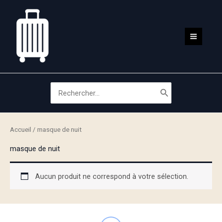
Aller
au
contenu
MAIN
MEN
Search
for:
Accueil
/ masque de nuit
masque de nuit
Aucun produit ne correspond à votre sélection.