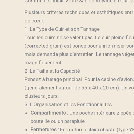
Comment Choisir Votre Sac de Voyage en Cuir ?
Plusieurs critères techniques et esthétiques entr
de cœur.
1. Le Type de Cuir et son Tannage
Tous les cuirs ne se valent pas. Le cuir pleine fleur
(corrected grain) est poncé pour uniformiser son
mais demande plus d’entretien. Le tannage végéta
magnifiquement.
2. La Taille et la Capacité
Pensez à l’usage principal. Pour la cabine d’avio
(généralement autour de 55 x 40 x 20 cm). Un v
plusieurs jours.
3. L’Organisation et les Fonctionnalités
Compartiments :
Une poche intérieure zippée 
bouteille ou un parapluie.
Fermetures :
Fermeture éclair robuste (type YK