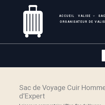
Aller
au
contenu
ACCUEIL
VALISE
SA
ORGANISATEUR DE VALI
S
fo
Sac de Voyage Cuir Homme 
d’Expert