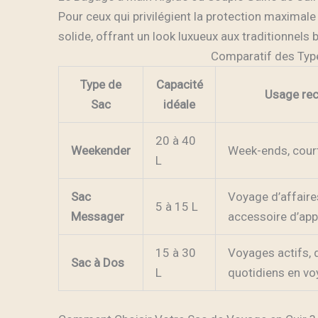
Pour ceux qui privilégient la protection maximale
solide, offrant un look luxueux aux traditionnels
Comparatif des Typ
Type de
Capacité
Usage r
Sac
idéale
20 à 40
Weekender
Week-ends, cour
L
Sac
Voyage d’affaire
5 à 15 L
Messager
accessoire d’app
15 à 30
Voyages actifs,
Sac à Dos
L
quotidiens en v