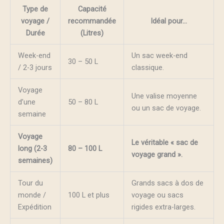
Type de
Capacité
voyage /
recommandée
Idéal pour…
Durée
(Litres)
Week-end
Un sac week-end
30 – 50 L
/ 2-3 jours
classique.
Voyage
Une valise moyenne
d’une
50 – 80 L
ou un sac de voyage.
semaine
Voyage
Le véritable « sac de
long (2-3
80 – 100 L
voyage grand ».
semaines)
Tour du
Grands sacs à dos de
monde /
100 L et plus
voyage ou sacs
Expédition
rigides extra-larges.