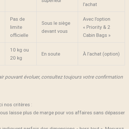
supérieur
l’achat
Pas de
Avec l’option
Sous le siège
limite
« Priority & 2
devant vous
officielle
Cabin Bags »
10 kg ou
En soute
À l’achat (option)
20 kg
air pouvant évoluer, consultez toujours votre confirmation
i nos critères :
 vous laisse plus de marge pour vos affaires sans dépasser
s indiquent parfois des dimensions « hors tout ». Mesurez