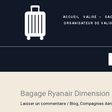
Aller
au
contenu
ACCUEIL
VALISE
SA
ORGANISATEUR DE VALI
S
fo
Bagage Ryanair Dimension 
Laisser un commentaire
/
Blog
,
Compagnies Aér