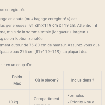
ise enregistrée
gage en soute (ou « bagage enregistré ») est
lus généreuses :
81 cm x 119 cm x 119 cm
. Attention, il
ême, mais de la somme totale (longueur + largeur +
g selon l’option achetée.
ralement autour de 75-80 cm de hauteur. Assurez-vous que
épasse pas 275 cm (81+119+119). La plupart des
air en un coup d’œil
Poids
Où le placer ?
Inclus dans ?
Max
Formules
Compartiment
10 kg
« Priority » ou à