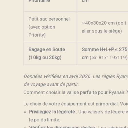
Prioritaire
cm
Petit sac personnel
~40x30x20 cm (doit
(avec option
aller sous le siège)
Priority)
Bagage en Soute
Somme H+L+P ≤ 275
(10kg ou 20kg)
cm
(ex: 81x119x119)
Données vérifiées en avril 2026. Les règles Ryan
de voyage avant de partir.
Comment choisir la valise parfaite pour Ryanair ?
Le choix de votre équipement est primordial. Voic
Privilégiez la légèreté
: Une valise vide légère
le poids limite.
Vérifiez les dimensions réelles
: Les fabricant