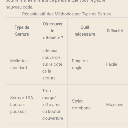
pour le maintenir enfoncé pendant que vous réglez le
nouveau code.
Récapitulatif des Méthodes par Type de Serrure
Où trouver
Type de
Outil
le
Difficulté
Serrure
nécessaire
« Reset » ?
Intérieur
couvercle,
Mollettes
Doigt ou
sur le côté
Facile
standard
ongle
de la
serrure
Trou
Serrure TSA
marqué
Stylet,
bouton-
« R » près
Moyenne
trombone
poussoir
du bouton
d’ouverture