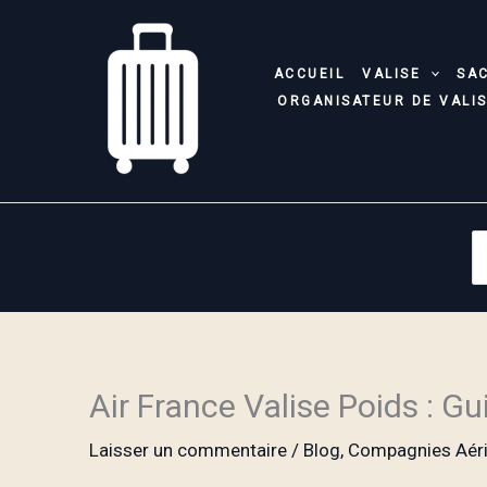
Aller
au
contenu
ACCUEIL
VALISE
SA
ORGANISATEUR DE VALI
S
fo
Air France Valise Poids : G
Laisser un commentaire
/
Blog
,
Compagnies Aér