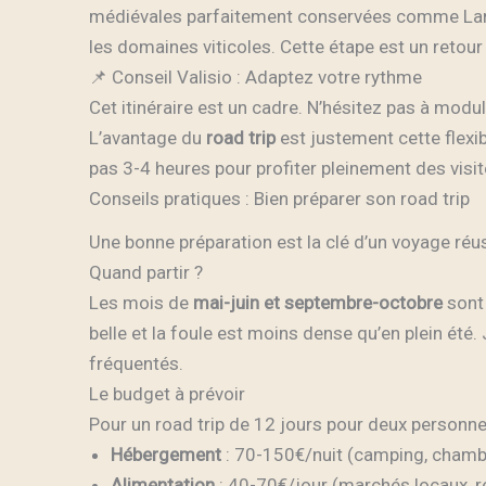
médiévales parfaitement conservées comme Lar
les domaines viticoles. Cette étape est un retour
📌 Conseil Valisio : Adaptez votre rythme
Cet itinéraire est un cadre. N’hésitez pas à mod
L’avantage du
road trip
est justement cette flexi
pas 3-4 heures pour profiter pleinement des visit
Conseils pratiques : Bien préparer son road trip
Une bonne préparation est la clé d’un voyage ré
Quand partir ?
Les mois de
mai-juin et septembre-octobre
sont 
belle et la foule est moins dense qu’en plein été. 
fréquentés.
Le budget à prévoir
Pour un road trip de 12 jours pour deux personn
Hébergement
: 70-150€/nuit (camping, chambr
Alimentation
: 40-70€/jour (marchés locaux, r