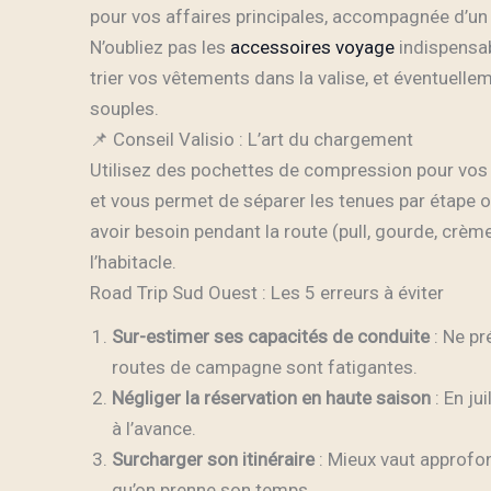
pour vos affaires principales, accompagnée d’un 
N’oubliez pas les
accessoires voyage
indispensab
trier vos vêtements dans la valise, et éventuelle
souples.
📌 Conseil Valisio : L’art du chargement
Utilisez des pochettes de compression pour vos 
et vous permet de séparer les tenues par étape o
avoir besoin pendant la route (pull, gourde, crèm
l’habitacle.
Road Trip Sud Ouest : Les 5 erreurs à éviter
Sur-estimer ses capacités de conduite
: Ne pr
routes de campagne sont fatigantes.
Négliger la réservation en haute saison
: En ju
à l’avance.
Surcharger son itinéraire
: Mieux vaut approfon
qu’on prenne son temps.