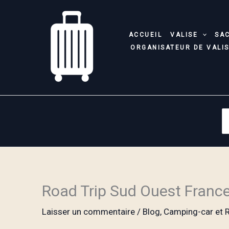
Aller
au
contenu
ACCUEIL
VALISE
SA
ORGANISATEUR DE VALI
S
fo
Road Trip Sud Ouest France :
Laisser un commentaire
/
Blog
,
Camping-car et R