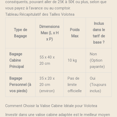
conséquents, pouvant aller de 25€ à 50€ ou plus, selon que
vous payez à l’avance ou au comptoir.
Tableau Récapitulatif des Tailles Volotea
Inclus
Dimensions
Type de
Poids
dans le
Max (L x H
Bagage
Max
tarif de
x P)
base ?
Bagage
Non
55 x 40 x
Cabine
10 kg
(Option
20 cm
Principal
payante)
Bagage
35 x 20 x
Pas de
Oui
Personnel (à
20 cm
limite
(Toujours
vos pieds)
(environ)
officielle
inclus)
Comment Choisir la Valise Cabine Idéale pour Volotea
Investir dans une valise cabine adaptée est le meilleur moyen