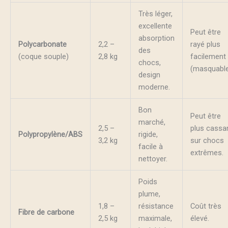
Très léger,
excellente
Peut être
absorption
Polycarbonate
2,2 –
rayé plus
des
(coque souple)
2,8 kg
facilement
chocs,
(masquable
design
moderne.
Bon
Peut être
marché,
2,5 –
plus cassa
Polypropylène/ABS
rigide,
3,2 kg
sur chocs
facile à
extrêmes.
nettoyer.
Poids
plume,
1,8 –
résistance
Coût très
Fibre de carbone
2,5 kg
maximale,
élevé.