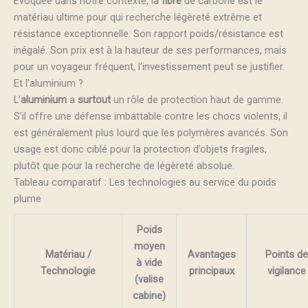
Évoquée dans notre contexte, la
fibre
de carbone est le
matériau ultime pour qui recherche légèreté extrême et
résistance exceptionnelle. Son rapport poids/résistance est
inégalé. Son prix est à la hauteur de ses performances, mais
pour un voyageur fréquent, l’investissement peut se justifier.
Et l’aluminium ?
L’
aluminium
a
surtout
un rôle de protection haut de gamme.
S’il offre une défense imbattable contre les chocs violents, il
est généralement plus lourd que les polymères avancés. Son
usage est donc ciblé pour la protection d’objets fragiles,
plutôt que pour la recherche de légèreté absolue.
Tableau comparatif : Les technologies au service du poids
plume
Poids
moyen
Matériau /
Avantages
Points de
à vide
Technologie
principaux
vigilance
(valise
cabine)