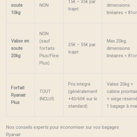
15€ – 35€ par
soute
NON
dimensions
trajet
10kg
linéaires < 81
NON
Valise en
(sauf
Max 20kg,
25€ – 55€ par
soute
forfaits
dimensions
trajet
20kg
Plus/Flexi
linéaires < 81
Plus)
Prix intégré
Valise 20kg +
Forfait
TOUT
(généralement
cabine prioritai
Ryanair
INCLUS
+40/60€ sur le
+ siège réserv
Plus
standard)
1 bagage à ma
Nos conseils experts pour économiser sur vos bagages
Ryanair