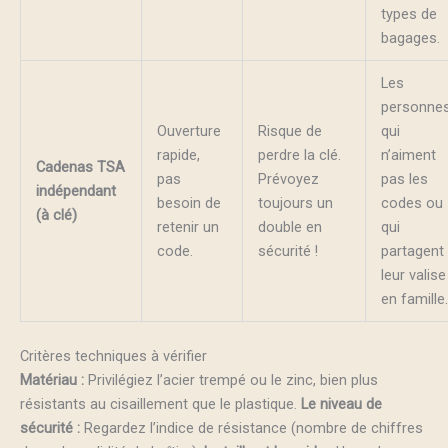
types de
bagages.
Les
personne
Ouverture
Risque de
qui
rapide,
perdre la clé.
n’aiment
Cadenas TSA
pas
Prévoyez
pas les
indépendant
besoin de
toujours un
codes ou
(à clé)
retenir un
double en
qui
code.
sécurité !
partagent
leur valise
en famille.
Critères techniques à vérifier
Matériau :
Privilégiez l’acier trempé ou le zinc, bien plus
résistants au cisaillement que le plastique.
Le niveau de
sécurité :
Regardez l’indice de résistance (nombre de chiffres