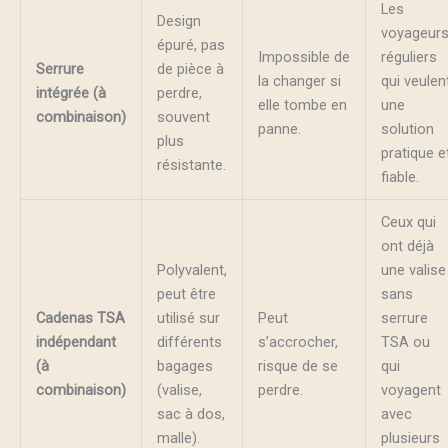
Les
Design
voyageur
épuré, pas
Impossible de
réguliers
Serrure
de pièce à
la changer si
qui veulen
intégrée (à
perdre,
elle tombe en
une
combinaison)
souvent
panne.
solution
plus
pratique e
résistante.
fiable.
Ceux qui
ont déjà
Polyvalent,
une valise
peut être
sans
Cadenas TSA
utilisé sur
Peut
serrure
indépendant
différents
s’accrocher,
TSA ou
(à
bagages
risque de se
qui
combinaison)
(valise,
perdre.
voyagent
sac à dos,
avec
malle).
plusieurs