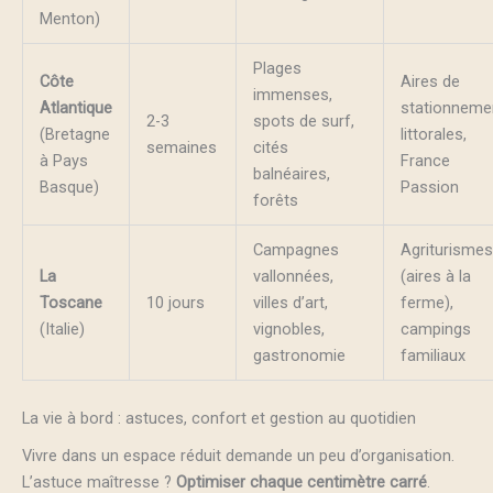
Menton)
Plages
Côte
Aires de
immenses,
Atlantique
stationneme
2-3
spots de surf,
(Bretagne
littorales,
semaines
cités
à Pays
France
balnéaires,
Basque)
Passion
forêts
Campagnes
Agriturismes
La
vallonnées,
(aires à la
Toscane
10 jours
villes d’art,
ferme),
(Italie)
vignobles,
campings
gastronomie
familiaux
La vie à bord : astuces, confort et gestion au quotidien
Vivre dans un espace réduit demande un peu d’organisation.
L’astuce maîtresse ?
Optimiser chaque centimètre carré
.