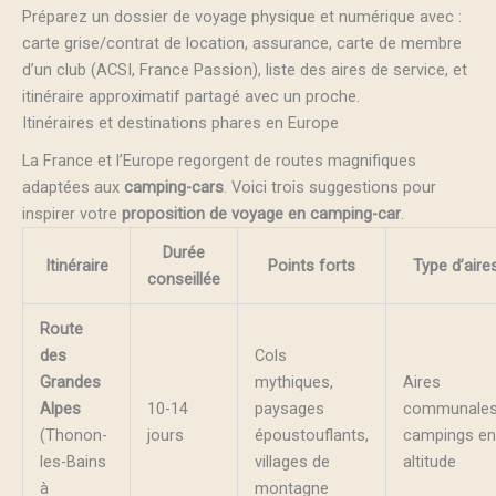
Préparez un dossier de voyage physique et numérique avec :
carte grise/contrat de location, assurance, carte de membre
d’un club (ACSI, France Passion), liste des aires de service, et
itinéraire approximatif partagé avec un proche.
Itinéraires et destinations phares en Europe
La France et l’Europe regorgent de routes magnifiques
adaptées aux
camping-cars
. Voici trois suggestions pour
inspirer votre
proposition de voyage en camping-car
.
Durée
Itinéraire
Points forts
Type d’aire
conseillée
Route
des
Cols
Grandes
mythiques,
Aires
Alpes
10-14
paysages
communales
(Thonon-
jours
époustouflants,
campings en
les-Bains
villages de
altitude
à
montagne