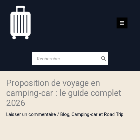
Aller
au
contenu
MAIN
MEN
Search
for:
Proposition de voyage en
camping-car : le guide complet
2026
Laisser un commentaire
/
Blog
,
Camping-car et Road Trip