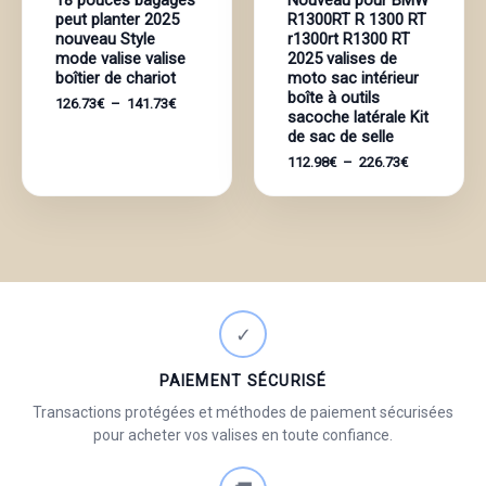
peut planter 2025
R1300RT R 1300 RT
nouveau Style
r1300rt R1300 RT
mode valise valise
2025 valises de
boîtier de chariot
moto sac intérieur
boîte à outils
Plage
126.73
€
–
141.73
€
sacoche latérale Kit
de
de sac de selle
prix :
126.73€
Plage
112.98
€
–
226.73
€
à
de
141.73€
prix :
112.98€
à
226.73€
✓
PAIEMENT SÉCURISÉ
Transactions protégées et méthodes de paiement sécurisées
pour acheter vos valises en toute confiance.