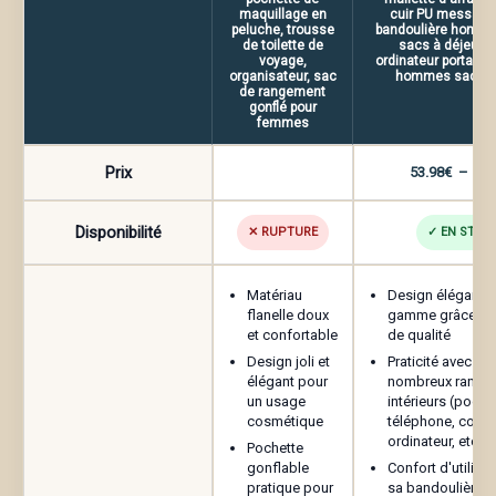
femmes”
maquillage en
cuir PU message
peluche, trousse
bandoulière homme
de toilette de
sacs à déjeuner
Votre adresse e-mail ne sera pas publiée.
Les
Inconvénients
voyage,
ordinateur portable 
champs obligatoires sont indiqués avec
*
organisateur, sac
hommes sacs à
Capacité de rangement limitée pour un
de rangement
gonflé pour
usage intensif
Votre note
*
femmes
Entretien régulier requis pour garder le
Votre avis
*
produit en bon état
Prix
53.98
€
–
54.
Disponibilité
✕ RUPTURE
✓ EN STOC
Matériau
Design élégant e
Nom
*
flanelle doux
gamme grâce au 
et confortable
de qualité
Design joli et
Praticité avec se
élégant pour
nombreux range
E-mail
*
un usage
intérieurs (poche
cosmétique
téléphone, comp
ordinateur, etc.)
Pochette
gonflable
Confort d'utilisa
pratique pour
sa bandoulière r