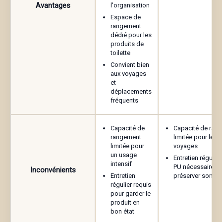
Enregistrer mon nom, mon e-mail et mon site
Avantages
l'organisation
dans le navigateur pour mon prochain
Espace de
commentaire.
rangement
dédié pour les
produits de
toilette
Convient bien
aux voyages
et
déplacements
fréquents
Capacité de
Capacité de ran
rangement
limitée pour les 
limitée pour
voyages
un usage
Entretien régulier
intensif
PU nécessaire p
Inconvénients
Entretien
préserver son as
régulier requis
pour garder le
produit en
bon état