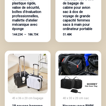
plastique rigide,
de bagage de
valise de sécurité,
cabine pour avion
boîtes d’évaluation
sac à dos de
professionnelles,
voyage de grande
mallette d’atelier
capacité femmes
mécanique avec
sacs à main pour
éponge
ordinateur portable
Plage
144.23
€
–
186.73
€
51.48
€
de
prix :
144.23€
à
186.73€
45 x 36 x 20 cm bagage
40 x 30 x 20 cm sac
18 pouces bagages
Nouveau pour BMW