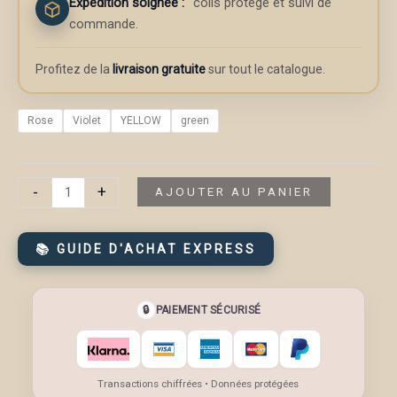
Expédition soignée :
colis protégé et suivi de
commande.
Profitez de la
livraison gratuite
sur tout le catalogue.
Rose
Violet
YELLOW
green
quantité
-
+
AJOUTER AU PANIER
de
Sac
📚 GUIDE D'ACHAT EXPRESS
à
cosmétiques
carré
🔒
PAIEMENT SÉCURISÉ
en
maille,
organisateur
de
Transactions chiffrées • Données protégées