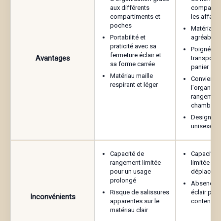
aux différents
compartim
compartiments et
les affair
poches
Nom
*
Matériau e
Portabilité et
agréable a
praticité avec sa
Poignée pr
fermeture éclair et
Avantages
transporte
sa forme carrée
panier
E-mail
*
Matériau maille
Convient p
respirant et léger
l'organisat
rangement
chambre 
Enregistrer mon nom, mon e-mail et mon site
Design pol
dans le navigateur pour mon prochain
unisexe
commentaire.
Capacité de
Capacité 
rangement limitée
limitée po
pour un usage
déplacem
prolongé
Absence d
Risque de salissures
éclair pour
Inconvénients
apparentes sur le
contenu
matériau clair