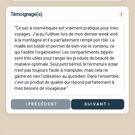
maquillage
Portable
Témoignage(s)
i
avec
fermeture
“Ce sac à cosmétiques est vraiment pratique pour mes
éclair,
voyages. J'ai pu l'utiliser lors de mon dernier week-end
pochette
à la montagne et il a parfaitement rempli son rôle. La
de
maille est solide et permet de bien voir le contenu, ce
toilette
qui facilite l'organisation. Les compartiments zippés
sont très utiles pour ranger les produits de beauté de
de
manière optimale. Seul petit bémol, la fermeture éclair
voyage
n'est pas toujours facile à manipuler, mais cela ne
polyvalente,
gâche en rien l'utilisation au quotidien. Dans l'ensemble,
trousse
c'est un produit de qualité qui répond parfaitement à
de
mes besoins de voyageuse.”
toilette
de
PRÉCÉDENT
SUIVANT
voyage