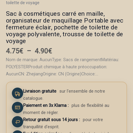
toilette de voyage
Sac à cosmétiques carré en maille,
organisateur de maquillage Portable avec
fermeture éclair, pochette de toilette de
voyage polyvalente, trousse de toilette de
voyage
Plage
4.75
€
–
4.90
€
de
Nom de marque: AucunType: Sacs de rangementMatériau:
prix :
POLYESTERProduit chimique à haute préoccupation:
4.75€
AucunCN: ZhejiangOrigine: CN (Origine)Choice:…
à
4.90€
Livraison gratuite
sur l'ensemble de notre
catalogue.
Paiement en 3x Klarna
:
plus de flexibilité au
moment de régler.
Retour gratuit sous 14 jours :
pour votre
tranquillité d'esprit.