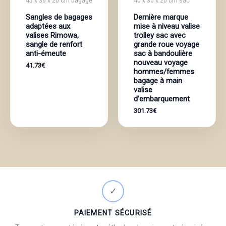
45 x 36 x 20 cm bagage
40 x 30 x 20 cm sac
Sangles de bagages
Dernière marque
adaptées aux
mise à niveau valise
valises Rimowa,
trolley sac avec
sangle de renfort
grande roue voyage
anti-émeute
sac à bandoulière
nouveau voyage
41.73
€
hommes/femmes
bagage à main
valise
d’embarquement
301.73
€
✓
PAIEMENT SÉCURISÉ