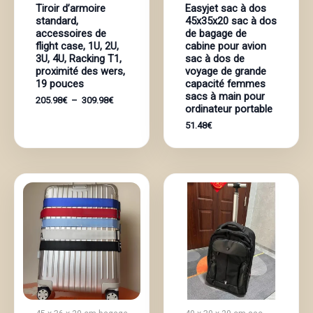
Tiroir d’armoire
Easyjet sac à dos
standard,
45x35x20 sac à dos
accessoires de
de bagage de
flight case, 1U, 2U,
cabine pour avion
3U, 4U, Racking T1,
sac à dos de
proximité des wers,
voyage de grande
19 pouces
capacité femmes
sacs à main pour
Plage
205.98
€
–
309.98
€
ordinateur portable
de
prix :
51.48
€
205.98€
à
309.98€