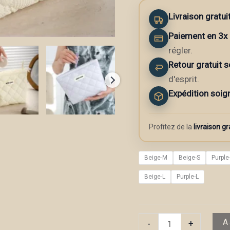
Livraison gratui
Paiement en 3x 
régler.
Retour gratuit s
d'esprit.
Expédition soig
Profitez de la
livraison gr
Beige-M
Beige-S
Purple
Beige-L
Purple-L
quantité
A
-
+