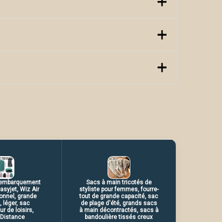
mitée pour les grands produits de
toyer en cas de déversement de produits
lage, trousse de maquillage
à la quantité de sacs inclus
 cosmétiques en coton
'embarquement
Sacs à main tricotés de
syjet, Wiz Air
styliste pour femmes, fourre-
onnel, grande
tout de grande capacité, sac
, léger, sac
de plage d'été, grands sacs
ur de loisirs,
à main décontractés, sacs à
 Distance
bandoulière tissés creux