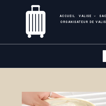
Aller
au
contenu
ACCUEIL
VALISE
SA
ORGANISATEUR DE VALI
S
fo