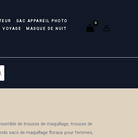
prix :
8.98€
TEUR
SAC APPAREIL PHOTO
à
E VOYAGE
MASQUE DE NUIT
13.23€
nsemble de trousse de maquillage, trousse de
ands sacs de maquillage floraux pour femmes,