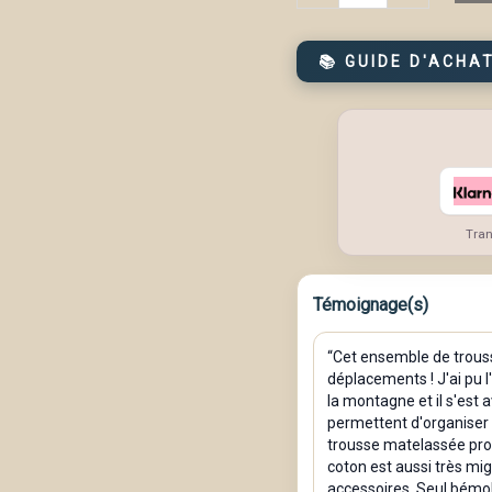
de
Ensemble
📚 GUIDE D'ACHA
de
trousse
de
maquillage,
trousse
de
Tran
maquillage
matelassée,
Témoignage(s)
grands
sacs
“Cet ensemble de trous
de
déplacements ! J'ai pu
la montagne et il s'est
maquillage
permettent d'organiser 
floraux
trousse matelassée prot
coton est aussi très mi
pour
accessoires. Seul bémol