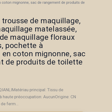
 coton mignonne, sac de rangement de produits de
trousse de maquillage,
aquillage matelassée,
de maquillage floraux
, pochette à
 en coton mignonne, sac
 de produits de toilette
Plage
€
de
ANLIMatériau principal: Tissu de
prix :
à haute préoccupation: AucunOrigine: CN
8.98€
e de ferm…
à