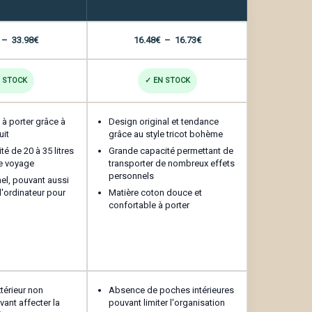
Plage
Plage
–
33.98
€
16.48
€
–
16.73
€
de
de
prix :
prix :
 STOCK
✓ EN STOCK
33.48€
16.48€
à
à
e à porter grâce à
Design original et tendance
uit
grâce au style tricot bohème
33.98€
16.73€
é de 20 à 35 litres
Grande capacité permettant de
.
e voyage
transporter de nombreux effets
personnels
el, pouvant aussi
d'ordinateur pour
Matière coton douce et
confortable à porter
térieur non
Absence de poches intérieures
vant affecter la
pouvant limiter l'organisation