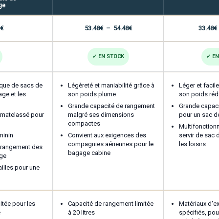
ge
Plage
Plage
€
53.48
€
–
54.48
€
33.48
€
de
de
prix :
prix :
✓ EN STOCK
✓ EN
E-mail
*
8.98€
53.48€
à
à
ique de sacs de
Légèreté et maniabilité grâce à
Léger et facil
age et les
son poids plume
son poids réd
13.23€
54.48€
Grande capacité de rangement
Grande capacit
on site dans le navigateur pour mon prochain commentaire
 matelassé pour
malgré ses dimensions
pour un sac d
compactes
Multifonctionn
minin
Convient aux exigences des
servir de sac 
compagnies aériennes pour le
les loisirs
le rangement des
bagage cabine
age
ailles pour une
itée pour les
Capacité de rangement limitée
Matériaux d'ex
é
à 20 litres
spécifiés, pou