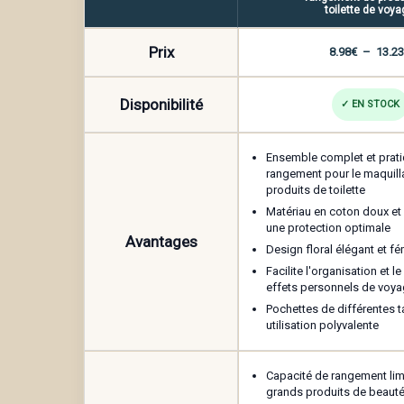
toilette de voya
Prix
8.98
€
–
13.23
Disponibilité
✓ EN STOCK
Nom
*
Ensemble complet et prat
rangement pour le maquill
produits de toilette
Enregistrer mon nom, mon e-mail et m
Matériau en coton doux et
une protection optimale
Avantages
Design floral élégant et fé
Facilite l'organisation et 
effets personnels de voy
Pochettes de différentes t
utilisation polyvalente
Capacité de rangement lim
grands produits de beaut