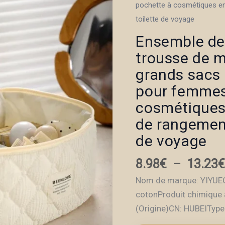
pochette à cosmétiques en
toilette de voyage
Ensemble de 
trousse de m
grands sacs 
pour femmes
cosmétiques
de rangement
de voyage
8.98
€
–
13.23
Nom de marque: YIYUEQI
cotonProduit chimique 
(Origine)CN: HUBEITyp