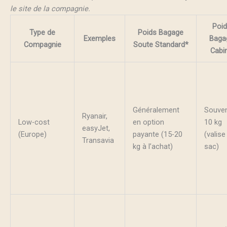
le site de la compagnie.
Poi
Type de
Poids Bagage
Exemples
Baga
Compagnie
Soute Standard*
Cabi
Généralement
Souve
Ryanair,
Low-cost
en option
10 kg
easyJet,
(Europe)
payante (15-20
(valise
Transavia
kg à l’achat)
sac)