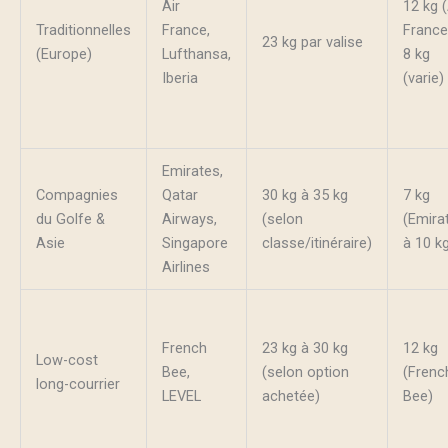
Air
12 kg (
Traditionnelles
France,
France
23 kg par valise
(Europe)
Lufthansa,
8 kg
Iberia
(varie)
Emirates,
Compagnies
Qatar
30 kg à 35 kg
7 kg
du Golfe &
Airways,
(selon
(Emira
Asie
Singapore
classe/itinéraire)
à 10 k
Airlines
French
23 kg à 30 kg
12 kg
Low-cost
Bee,
(selon option
(Frenc
long-courrier
LEVEL
achetée)
Bee)