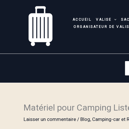
Aller
au
contenu
ACCUEIL
VALISE
SA
ORGANISATEUR DE VALI
S
fo
Matériel pour Camping List
Laisser un commentaire
/
Blog
,
Camping-car et R