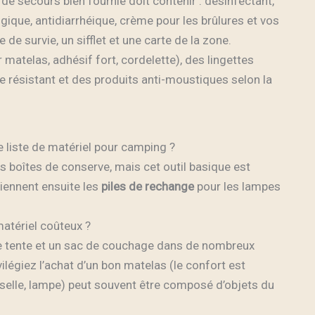
de secours bien fournie doit contenir : désinfectant,
gique, antidiarrhéique, crème pour les brûlures et vos
e survie, un sifflet et une carte de la zone.
r matelas, adhésif fort, cordelette), des lingettes
le résistant et des produits anti-moustiques selon la
e liste de matériel pour camping ?
s boîtes de conserve, mais cet outil basique est
Viennent ensuite les
piles de rechange
pour les lampes
atériel coûteux ?
e tente et un sac de couchage dans de nombreux
légiez l’achat d’un bon matelas (le confort est
isselle, lampe) peut souvent être composé d’objets du