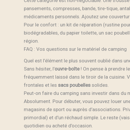
Cette catégorie est non-négociable. Une trousse 
pansements, compresses, bande, tire-tique, antal
médicaments personnels. Ajoutez une couverture d
Pour le confort : un kit de réparation (rustine pou
biodégradables, du papier toilette, un sac poubel
région.
FAQ : Vos questions sur le matériel de camping
Quel est l’élément le plus souvent oublié dans un
Sans hésiter, l’
ouvre-boîte
! On pense à prendre le
fréquemment laissé dans le tiroir de la cuisine. 
frontales et les
sacs poubelles
solides.
Peut-on faire du camping sans investir dans du m
Absolument. Pour débuter, vous pouvez louer un
magasins de sport ou auprès d’associations. Privi
primordial) et d’un réchaud simple. Le reste (va
quotidien ou acheté d’occasion.