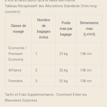
à vos affaires plutôt qu’à la valise elle-même.
Tableau Récapitulatif des Allocations Standards (Vols long-
courriers)
Nombre
Poids
Dimensions
Classe de
de
max par
max
voyage
bagages
bagage
(L+l+H)
inclus
Économie /
Premium
1
23 kg
158 cm
Economy
Affaires
2
32 kg
158 cm
Première
3
32 kg
158 cm
Tarifs et Frais Supplémentaires : Comment Éviter les
Mauvaises Surprises