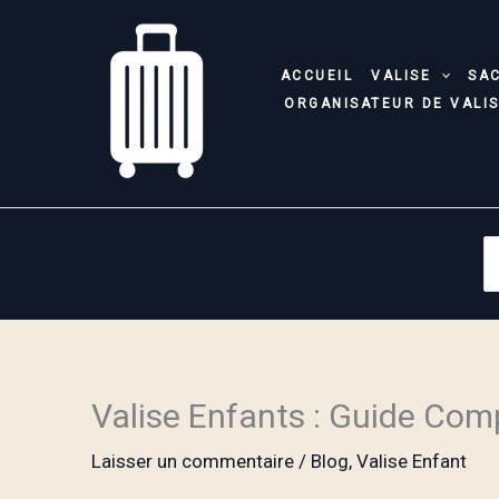
Aller
au
contenu
ACCUEIL
VALISE
SA
ORGANISATEUR DE VALI
S
fo
Valise Enfants : Guide Comp
Laisser un commentaire
/
Blog
,
Valise Enfant