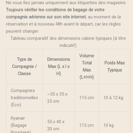
Ne vous fiez jamais uniquement aux étiquettes des magasins.
Toujours vérifier les conditions de bagage de votre
compagnie aérienne sur son site internet
, au moment de la
réservation et à nouveau 48h avant le départ, car les règles
peuvent changer.
Tableau comparatif des dimensions cabine typiques (à titre
indicatif)
Volume
Type de
Dimensions
Total
Poids Max
Compagnie /
Max (L x l x
Max
Typique
Classe
H)
(L+l+H)
Compagnies
~55 x 35 x
traditionnelles
115 cm
10 à 12 kg
25 cm
(Éco)
Ryanair
55 x 40 x
(Bagage
115 cm
10 kg
20 cm
Prioritaire)