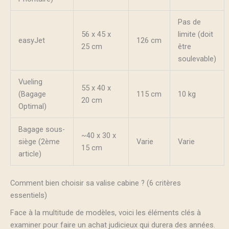
Pas de
56 x 45 x
limite (doit
easyJet
126 cm
25 cm
être
soulevable)
Vueling
55 x 40 x
(Bagage
115 cm
10 kg
20 cm
Optimal)
Bagage sous-
~40 x 30 x
siège (2ème
Varie
Varie
15 cm
article)
Comment bien choisir sa valise cabine ? (6 critères
essentiels)
Face à la multitude de modèles, voici les éléments clés à
examiner pour faire un achat judicieux qui durera des années.