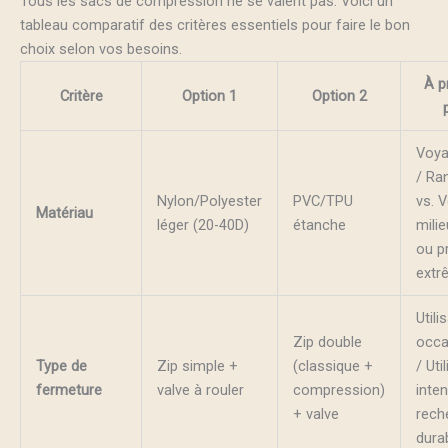
Tous les sacs de compression ne se valent pas. Voici un
tableau comparatif des critères essentiels pour faire le bon
choix selon vos besoins.
À pr
Critère
Option 1
Option 2
Voya
/ Ra
Nylon/Polyester
PVC/TPU
vs. 
Matériau
léger (20-40D)
étanche
mili
ou p
extr
Utili
Zip double
occa
Type de
Zip simple +
(classique +
/ Uti
fermeture
valve à rouler
compression)
inten
+ valve
rech
durab