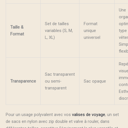
Une
orga
Set de tailles
Format
opti
Taille &
variables (S, M,
unique
type
Format
L, XL)
universel
vête
Simpl
flexib
Repé
visue
Sac transparent
immé
Transparence
ou semi-
Sac opaque
cont
transparent
Esth
disc
Pour un usage polyvalent avec vos
valises de voyage
, un set
de sacs en nylon avec zip double et valve à rouler, dans