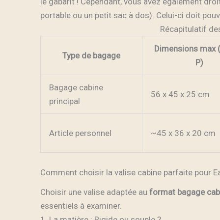
le gabarit ! Cependant, vous avez également droi
portable ou un petit sac à dos). Celui-ci doit pou
Récapitulatif d
Dimensions max (
Type de bagage
P)
Bagage cabine
56 x 45 x 25 cm
principal
Article personnel
~45 x 36 x 20 cm
Comment choisir la valise cabine parfaite pour E
Choisir une valise adaptée au
format bagage cab
essentiels à examiner.
1. La matière : Rigide ou souple ?