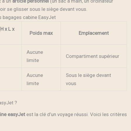
t à un
article personnel
(un sac à main, un ordinateur
voir se glisser sous le siège devant vous.
es bagages cabine EasyJet
H x L x
Poids max
Emplacement
Aucune
Compartiment supérieur
limite
Aucune
Sous le siège devant
limite
vous
asyJet ?
ine easyJet
est la clé d’un voyage réussi. Voici les critères