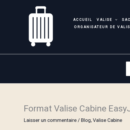
Aller
au
contenu
ACCUEIL
VALISE
SA
ORGANISATEUR DE VALI
S
fo
Format Valise Cabine Easy
Laisser un commentaire
/
Blog
,
Valise Cabine