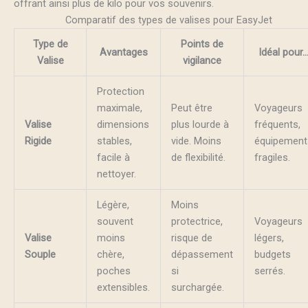
offrant ainsi plus de kilo pour vos souvenirs.
Comparatif des types de valises pour EasyJet
Type de
Points de
Avantages
Idéal pour
Valise
vigilance
Protection
maximale,
Peut être
Voyageurs
Valise
dimensions
plus lourde à
fréquents,
Rigide
stables,
vide. Moins
équipement
facile à
de flexibilité.
fragiles.
nettoyer.
Légère,
Moins
souvent
protectrice,
Voyageurs
Valise
moins
risque de
légers,
Souple
chère,
dépassement
budgets
poches
si
serrés.
extensibles.
surchargée.