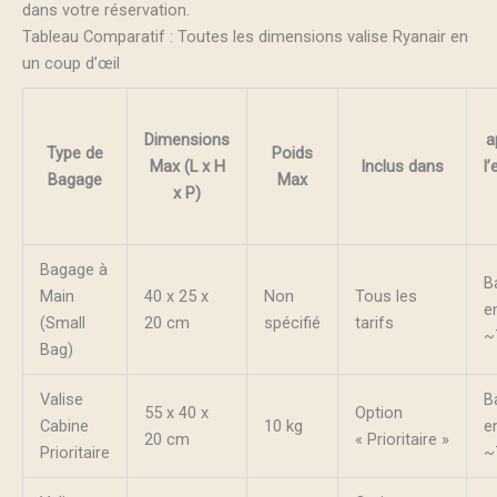
dans votre réservation.
Tableau Comparatif : Toutes les dimensions valise Ryanair en
un coup d’œil
Dimensions
a
Type de
Poids
Max (L x H
Inclus dans
l
Bagage
Max
x P)
Bagage à
B
Main
40 x 25 x
Non
Tous les
en
(Small
20 cm
spécifié
tarifs
~
Bag)
Valise
B
55 x 40 x
Option
Cabine
10 kg
en
20 cm
« Prioritaire »
Prioritaire
~