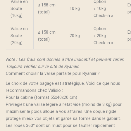
Valise en
Option
≤ 158 cm
E
Soute
10 kg
« 10kg
(total)
p
(10kg)
Check-in »
Valise en
Option
≤ 158 cm
E
Soute
20 kg
« 20kg
(total)
p
(20kg)
Check-in »
Note : Les frais sont donnés à titre indicatif et peuvent varier.
Toujours vérifier sur le site de Ryanair.
Comment choisir la valise parfaite pour Ryanair ?
Le choix de votre bagage est stratégique. Voici ce que nous
recommandons chez Valisio :
Pour la cabine (format 55x40x20 cm)
Privilégiez une valise légère à l’état vide (moins de 3 kg) pour
maximiser le poids alloué à vos affaires. Une coque rigide
protège mieux vos objets et garde sa forme dans le gabarit.
Les roues 360° sont un must pour se faufiler rapidement