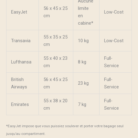
Aucune
56 x 45 x 25
limite
EasyJet
Low-Cost
cm
en
cabine*
55 x 35 x 25
Transavia
10 kg
Low-Cost
cm
55 x 40 x 23
Full-
Lufthansa
8 kg
cm
Service
British
56 x 45 x 25
Full-
23 kg
Airways
cm
Service
55 x 38 x 20
Full-
Emirates
7 kg
cm
Service
*EasyJet impose que vous puissiez soulever et porter votre bagage seul
jusqu’au compartiment.