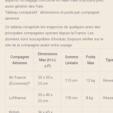
aspects. Un bagage conforme en taille mais trop lourd peut
aussi générer des frais.
Tableau comparatif : dimensions et poids par compagnie
aérienne
Ce tableau récapitule les exigences de quelques-unes des
principales compagnies opérant depuis la France. Les
données sont susceptibles d’évoluer, toujours vérifier sur le
site de la compagnie avant votre voyage.
Dimensions
Compagnie
Somme
Poids
Max (H x L
Typ
Aérienne
Linéaire
Max
x P)
Air France
55 x 35 x
115 cm
12 kg
Rése
(Économie)*
25 cm
55 x 40 x
Lufthansa
118 cm
8 kg
Rése
23 cm
British
56 x 45 x