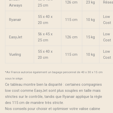
126 cm
23 kg
Rése
Airways
25 cm
55 x 40 x
Low
Ryanair
115 cm
10 kg
20 cm
Cost
56 x 45 x
Low
EasyJet
126 cm
15 kg
25 cm
Cost
55 x 40 x
Low
Vueling
115 cm
10 kg
20 cm
Cost
*Air France autorise également un bagage personnel de 40 x 30 x 15 cm
sous le siège.
Ce tableau montre bien la disparité : certaines compagnies
low cost comme EasyJet sont plus souples en taille mais
strictes sur le contrôle, tandis que Ryanair applique la règle
des 115 cm de manière très stricte.
Nos conseils pour choisir et optimiser votre valise cabine