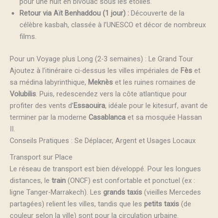
pour une nuit en bivouac sous les étoiles.
Retour via Aït Benhaddou (1 jour) :
Découverte de la
célèbre kasbah, classée à l’UNESCO et décor de nombreux
films.
Pour un Voyage plus Long (2-3 semaines) : Le Grand Tour
Ajoutez à l’itinéraire ci-dessus les villes impériales de
Fès
et
sa médina labyrinthique,
Meknès
et les ruines romaines de
Volubilis
. Puis, redescendez vers la côte atlantique pour
profiter des vents d’
Essaouira
, idéale pour le kitesurf, avant de
terminer par la moderne
Casablanca
et sa mosquée Hassan
II.
Conseils Pratiques : Se Déplacer, Argent et Usages Locaux
Transport sur Place
Le réseau de transport est bien développé. Pour les longues
distances, le
train
(ONCF) est confortable et ponctuel (ex :
ligne Tanger-Marrakech). Les
grands taxis
(vieilles Mercedes
partagées) relient les villes, tandis que les
petits taxis
(de
couleur selon la ville) sont pour la circulation urbaine.