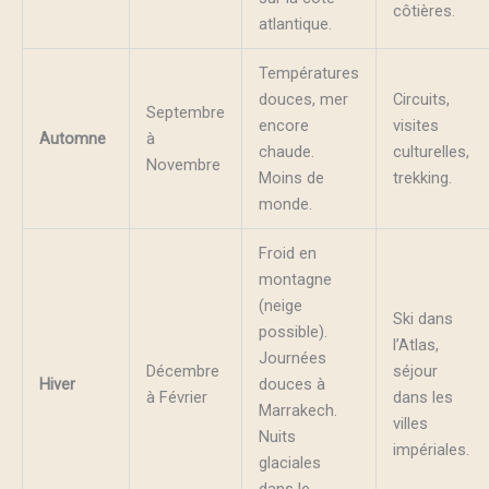
côtières.
atlantique.
Températures
douces, mer
Circuits,
Septembre
encore
visites
Automne
à
chaude.
culturelles,
Novembre
Moins de
trekking.
monde.
Froid en
montagne
(neige
Ski dans
possible).
l’Atlas,
Journées
Décembre
séjour
Hiver
douces à
à Février
dans les
Marrakech.
villes
Nuits
impériales.
glaciales
dans le