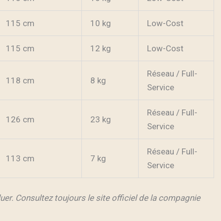
115 cm
10 kg
Low-Cost
115 cm
12 kg
Low-Cost
Réseau / Full-
118 cm
8 kg
Service
Réseau / Full-
126 cm
23 kg
Service
Réseau / Full-
113 cm
7 kg
Service
er. Consultez toujours le site officiel de la compagnie