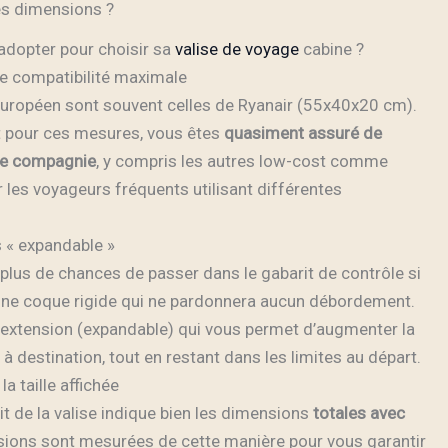
es dimensions ?
 adopter pour choisir sa
valise de voyage
cabine ?
une compatibilité maximale
européen sont souvent celles de Ryanair (55x40x20 cm).
t pour ces mesures, vous êtes
quasiment assuré de
lle compagnie
, y compris les autres low-cost comme
ur les voyageurs fréquents utilisant différentes
s « expandable »
a plus de chances de passer dans le gabarit de contrôle si
à une coque rigide qui ne pardonnera aucun débordement.
extension (expandable) qui vous permet d’augmenter la
à destination, tout en restant dans les limites au départ.
a taille affichée
 de la valise indique bien les dimensions
totales avec
nsions sont mesurées de cette manière pour vous garantir