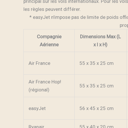
principal sur les vols internationaux. Pour les v
les règles peuvent différer.
* easyJet n’impose pas de limite de poids offi
pro
Compagnie
Dimensions Max (L
Aérienne
x l x H)
Air France
55 x 35 x 25 cm
Air France Hop!
55 x 35 x 25 cm
(régional)
easyJet
56 x 45 x 25 cm
Ryanair
55 x 40 x 20 cm