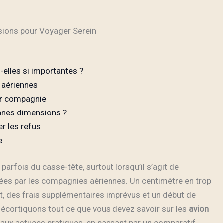
sions pour Voyager Serein
-elles si importantes ?
 aériennes
ar compagnie
onnes dimensions ?
er les refus
e
parfois du casse-tête, surtout lorsqu’il s’agit de
es par les compagnies aériennes. Un centimètre en trop
t, des frais supplémentaires imprévus et un début de
écortiquons tout ce que vous devez savoir sur les
avion
s aux astuces pratiques, en passant par un comparatif