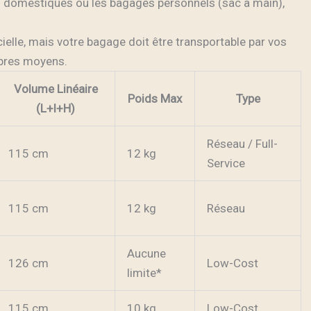
ols domestiques ou les bagages personnels (sac à main),
cielle, mais votre bagage doit être transportable par vos
pres moyens.
Volume Linéaire
Poids Max
Type
(L+l+H)
Réseau / Full-
115 cm
12 kg
Service
115 cm
12 kg
Réseau
Aucune
126 cm
Low-Cost
limite*
115 cm
10 kg
Low-Cost