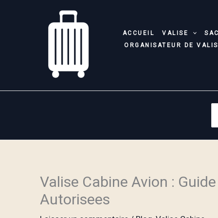
Aller
au
contenu
ACCUEIL
VALISE
SA
ORGANISATEUR DE VALI
S
fo
Valise Cabine Avion : Guid
Autorisees