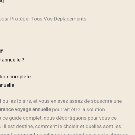
og
e pour Protéger Tous Vos Déplacements
if
 annuelle ?
tion complète
nnuelle
l ou les loisirs, et vous en avez assez de souscrire une
rance voyage annuelle
pourrait être la solution
 ce guide complet, nous décortiquons pour vous ce
 il est destiné, comment le choisir et quelles sont les
ement comment coupler cette protection avec le choix de