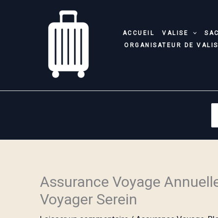
Aller
au
contenu
ACCUEIL
VALISE
SA
ORGANISATEUR DE VALI
S
fo
Assurance Voyage Annuelle
Voyager Serein