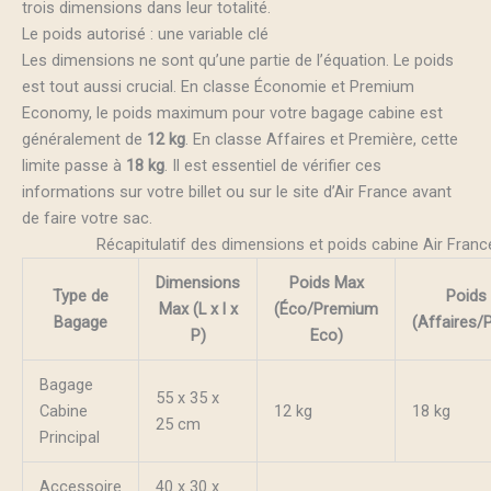
trois dimensions dans leur totalité.
Le poids autorisé : une variable clé
Les dimensions ne sont qu’une partie de l’équation. Le poids
est tout aussi crucial. En classe Économie et Premium
Economy, le poids maximum pour votre bagage cabine est
généralement de
12 kg
. En classe Affaires et Première, cette
limite passe à
18 kg
. Il est essentiel de vérifier ces
informations sur votre billet ou sur le site d’Air France avant
de faire votre sac.
Récapitulatif des dimensions et poids cabine Air Franc
Dimensions
Poids Max
Type de
Poids
Max (L x l x
(Éco/Premium
Bagage
(Affaires/
P)
Eco)
Bagage
55 x 35 x
Cabine
12 kg
18 kg
25 cm
Principal
Accessoire
40 x 30 x